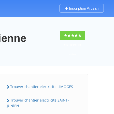
Inscription Artisan
vienne
9,5
(100%)
80
votes
Trouver chantier electricite LiMOGES
Trouver chantier electricite SAiNT-
JUNiEN