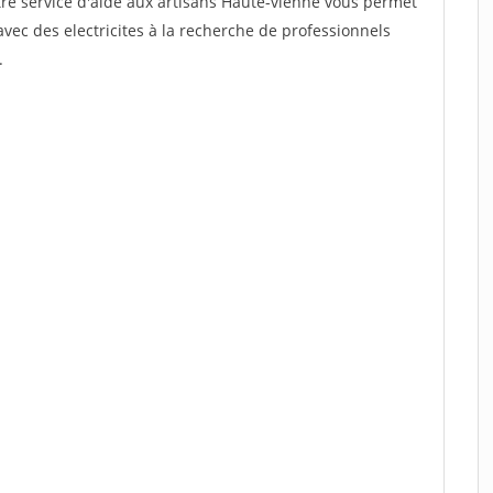
tre service d'aide aux artisans Haute-vienne vous permet
vec des electricites à la recherche de professionnels
.