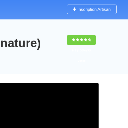
Inscription Artisan
nature)
9,5
(100%)
75
votes