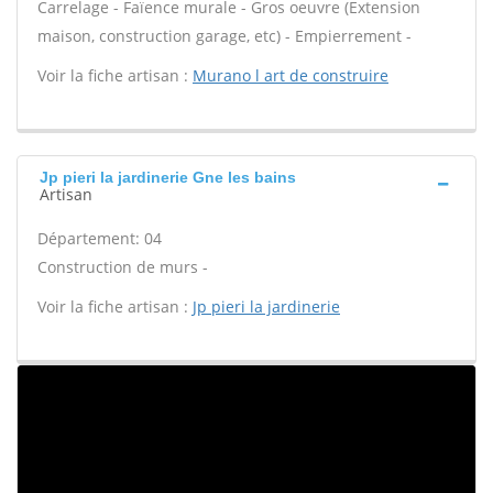
Carrelage - Faïence murale - Gros oeuvre (Extension
maison, construction garage, etc) - Empierrement -
Voir la fiche artisan :
Murano l art de construire
Jp pieri la jardinerie Gne les bains
Artisan
Département: 04
Construction de murs -
Voir la fiche artisan :
Jp pieri la jardinerie