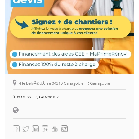
4 le belvÃ©dÃ¨re 04310 Ganagobie FR Ganagobie
0637038112, 0492681021