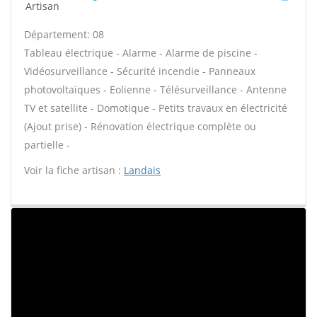
Artisan
Département: 08
Tableau électrique - Alarme - Alarme de piscine -
Vidéosurveillance - Sécurité incendie - Panneaux
photovoltaïques - Eolienne - Télésurveillance - Antenne
TV et satellite - Domotique - Petits travaux en électricité
(Ajout prise) - Rénovation électrique complète ou
partielle -
Voir la fiche artisan :
Landais