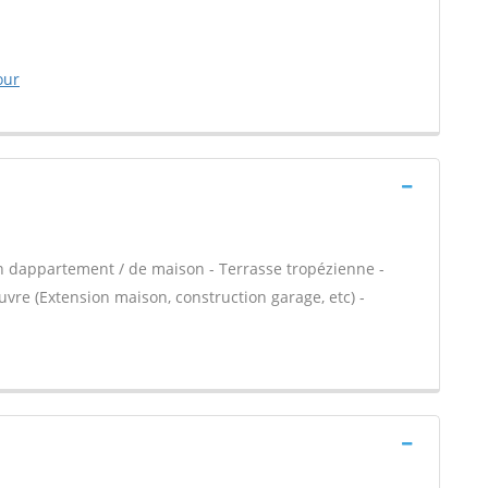
our
n dappartement / de maison - Terrasse tropézienne -
vre (Extension maison, construction garage, etc) -