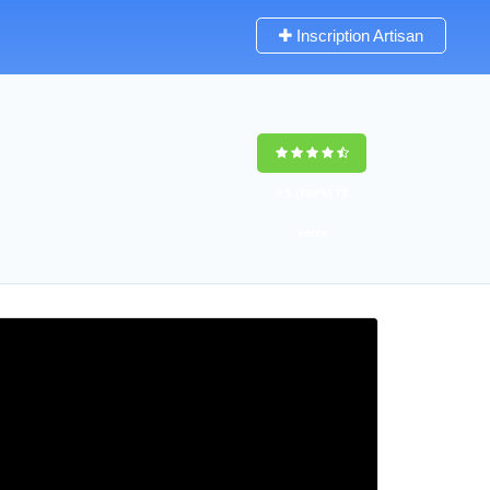
Inscription Artisan
9,5
(100%)
75
votes