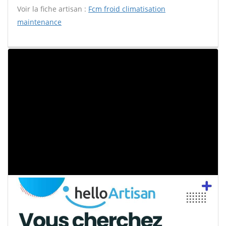
Voir la fiche artisan :
Fcm froid climatisation
maintenance