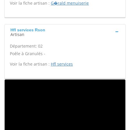
Voir la fiche artisan :
G�rald menuiserie
Hfl services Rson
Artisan
Département: 02
Poêle à Granulés -
Voir la fiche artisan :
Hfl services