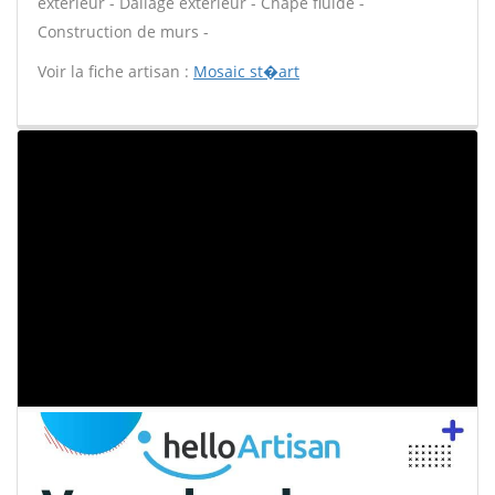
extérieur - Dallage extérieur - Chape fluide -
Construction de murs -
Voir la fiche artisan :
Mosaic st�art