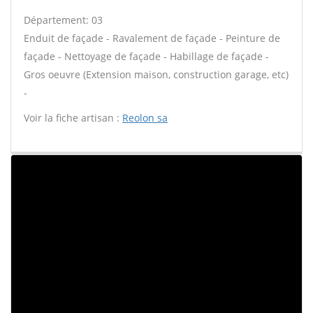
Département: 03
Enduit de façade - Ravalement de façade - Peinture de
façade - Nettoyage de façade - Habillage de façade -
Gros oeuvre (Extension maison, construction garage, etc)
-
Voir la fiche artisan :
Reolon sa