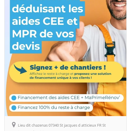
Lieu dit chazenas 07340 St jacques d atticieux FR St