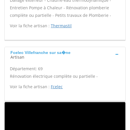
Dallage extérieur - Chauffe-eau thermodynamique -
Entretien Pompe à Chaleur - Rénovation plomberie
complète ou partielle - Petits travaux de Plomberie -
Voir la fiche artisan :
Thermastil
Fcelec Villefranche sur sa�ne
Artisan
Département: 69
Rénovation électrique complète ou partielle -
Voir la fiche artisan :
Fcelec