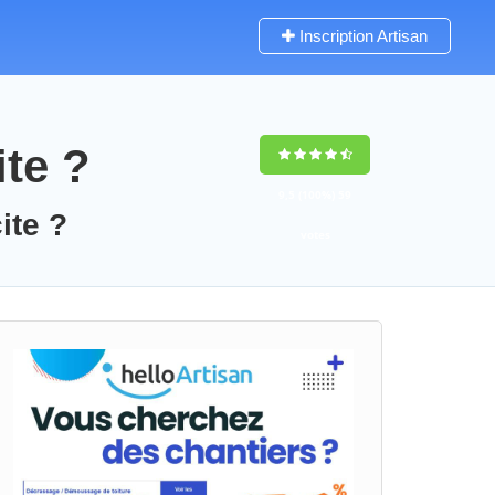
Inscription Artisan
ite ?
9,5
(100%)
59
ite ?
votes