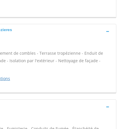
zieres
ement de combles - Terrasse tropézienne - Enduit de
e - Isolation par l'extérieur - Nettoyage de façade -
tions
ie - Fumisterie - Conduits de Fumée - Étanchéité de