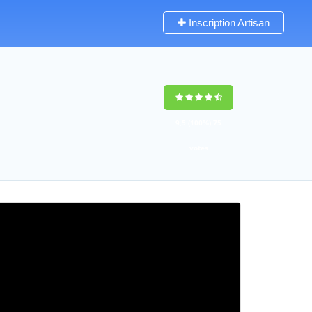
Inscription Artisan
9,5
(100%)
75
votes