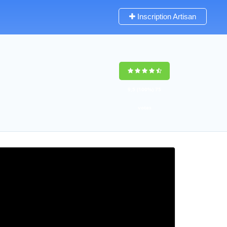
Inscription Artisan
9,5
(100%)
75
votes