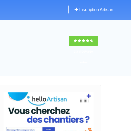
Inscription Artisan
9,5
(100%)
60
votes