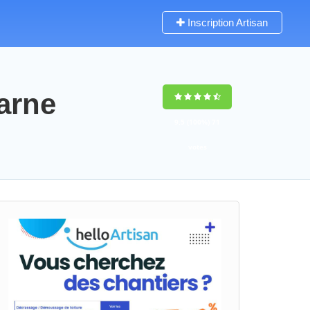
Inscription Artisan
arne
9,5
(100%)
71
votes