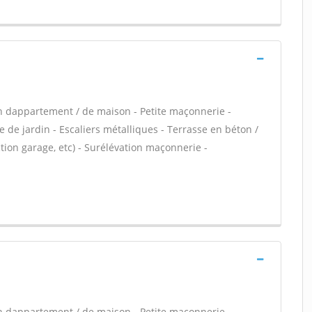
n dappartement / de maison - Petite maçonnerie -
 de jardin - Escaliers métalliques - Terrasse en béton /
ion garage, etc) - Surélévation maçonnerie -
n dappartement / de maison - Petite maçonnerie -