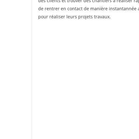
des clients et trouver des chantiers à réaliser 
de rentrer en contact de manière instantannée a
pour réaliser leurs projets travaux.