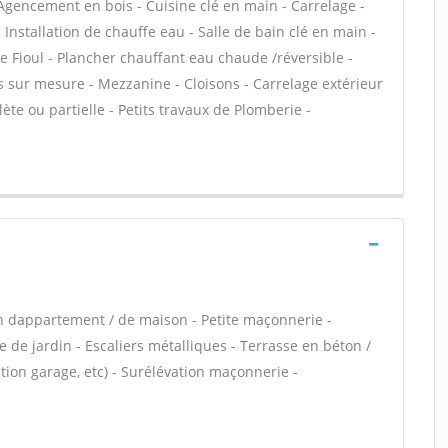
Agencement en bois - Cuisine clé en main - Carrelage -
- Installation de chauffe eau - Salle de bain clé en main -
 Fioul - Plancher chauffant eau chaude /réversible -
s sur mesure - Mezzanine - Cloisons - Carrelage extérieur
te ou partielle - Petits travaux de Plomberie -
n dappartement / de maison - Petite maçonnerie -
 de jardin - Escaliers métalliques - Terrasse en béton /
ion garage, etc) - Surélévation maçonnerie -