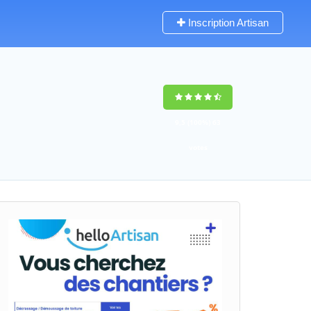
Inscription Artisan
9,5
(100%)
63
votes