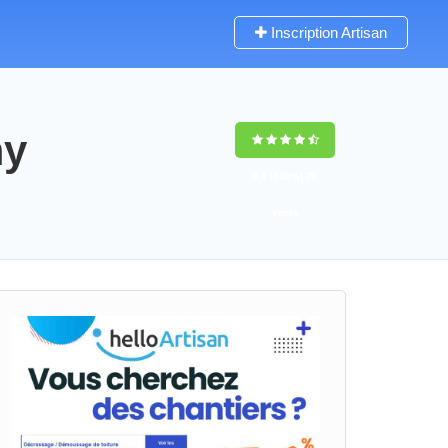
Inscription Artisan
my
9,5
(100%)
70
votes