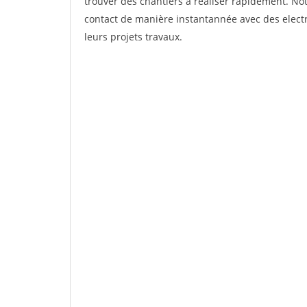
trouver des chantiers à réaliser rapidement. Not
contact de manière instantannée avec des electri
leurs projets travaux.