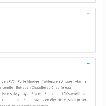
ant en PVC - Porte blindée - Tableau électrique - Alarme -
 incendie - Entretien Chaudière / Chauffe-eau -
Portes de garage - Stores - Eolienne - Télésurveillance -
- Domotique - Petits travaux en électricité (Ajout prise) -
orisation de portes et portails -