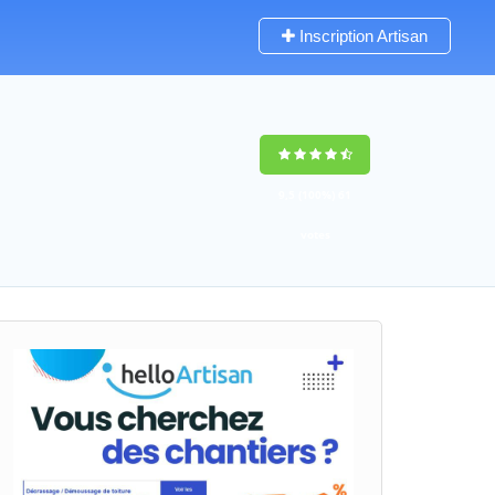
Inscription Artisan
9,5
(100%)
61
votes