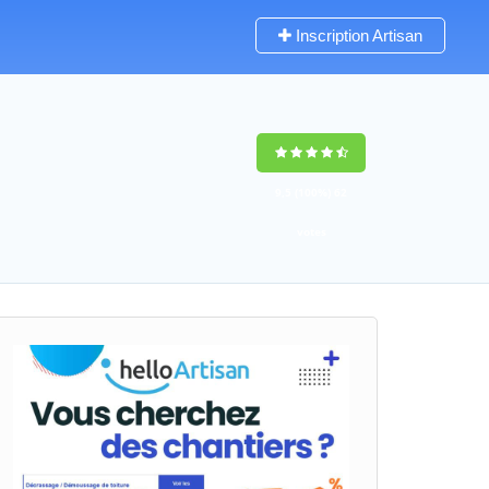
Inscription Artisan
9,5
(100%)
62
votes