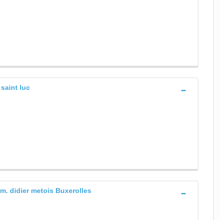
 saint luc
- m. didier metois Buxerolles