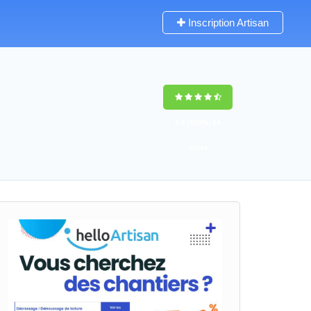
Inscription Artisan
9,5
(100%)
64
votes