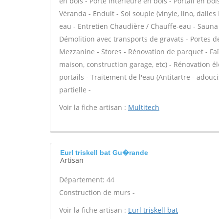
en bois - Porte intérieure en bois - Portail en boi
Véranda - Enduit - Sol souple (vinyle, lino, dalles
eau - Entretien Chaudière / Chauffe-eau - Sauna
Démolition avec transports de gravats - Portes 
Mezzanine - Stores - Rénovation de parquet - Faï
maison, construction garage, etc) - Rénovation él
portails - Traitement de l'eau (Antitartre - adouc
partielle -
Voir la fiche artisan :
Multitech
Eurl triskell bat Gu�rande
Artisan
Département: 44
Construction de murs -
Voir la fiche artisan :
Eurl triskell bat