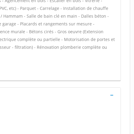
s - Agencement en bois - Escalier en bois - Vitrerie -
 PVC, etc) - Parquet - Carrelage - Installation de chauffe
 / Hammam - Salle de bain clé en main - Dalles béton -
de garage - Placards et rangements sur mesure -
ence murale - Bétons cirés - Gros oeuvre (Extension
ectrique complète ou partielle - Motorisation de portes et
isseur - filtration) - Rénovation plomberie complète ou