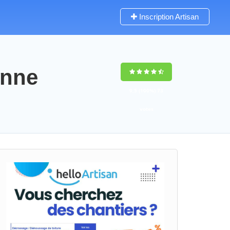
Inscription Artisan
anne
9,5
(100%)
73
votes