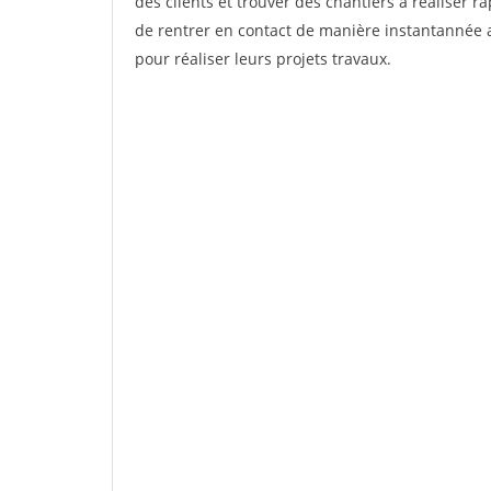
des clients et trouver des chantiers à réaliser 
de rentrer en contact de manière instantannée a
pour réaliser leurs projets travaux.