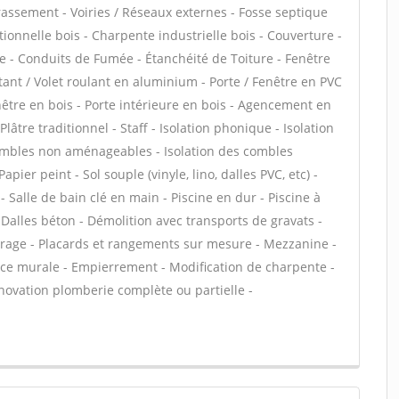
rassement - Voiries / Réseaux externes - Fosse septique
ionnelle bois - Charpente industrielle bois - Couverture -
e - Conduits de Fumée - Étanchéité de Toiture - Fenêtre
ttant / Volet roulant en aluminium - Porte / Fenêtre en PVC
enêtre en bois - Porte intérieure en bois - Agencement en
Plâtre traditionnel - Staff - Isolation phonique - Isolation
combles non aménageables - Isolation des combles
ier peint - Sol souple (vinyle, lino, dalles PVC, etc) -
- Salle de bain clé en main - Piscine en dur - Piscine à
Dalles béton - Démolition avec transports de gravats -
rage - Placards et rangements sur mesure - Mezzanine -
ence murale - Empierrement - Modification de charpente -
novation plomberie complète ou partielle -