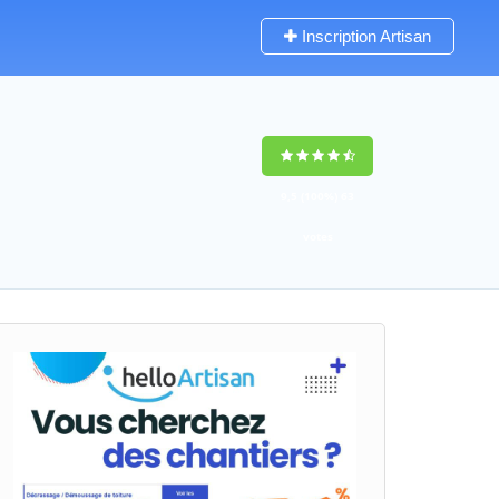
Inscription Artisan
9,5
(100%)
63
votes