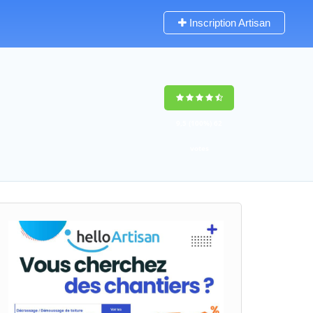
Inscription Artisan
9,5
(100%)
62
votes