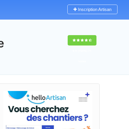
Inscription Artisan
e
9,5
(100%)
71
votes