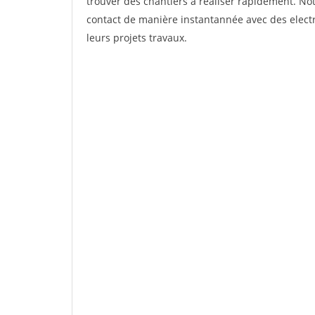
trouver des chantiers à réaliser rapidement. Not
contact de manière instantannée avec des electri
leurs projets travaux.