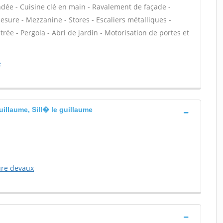
lindée - Cuisine clé en main - Ravalement de façade -
sure - Mezzanine - Stores - Escaliers métalliques -
ntrée - Pergola - Abri de jardin - Motorisation de portes et
e
uillaume, Sill� le guillaume
ure devaux