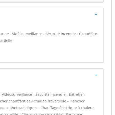
larme - Vidéosurveillance - Sécurité incendie - Chaudière
rtielle -
 Vidéosurveillance - Sécurité incendie - Entretien
ncher chauffant eau chaude /réversible - Plancher
neaux photovoltaïques - Chauffage électrique à chaleur
t satellite - Climatisation réversible - Radiateur