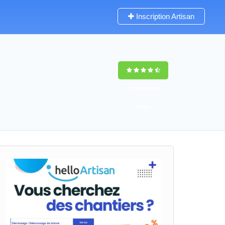
Inscription Artisan
9,5
(100%)
60
votes