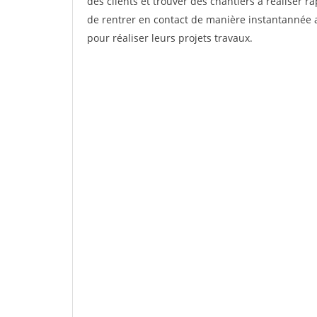
des clients et trouver des chantiers à réaliser 
de rentrer en contact de manière instantannée a
pour réaliser leurs projets travaux.