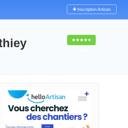
Inscription Artisan
thiey
9,5
(100%)
76
votes