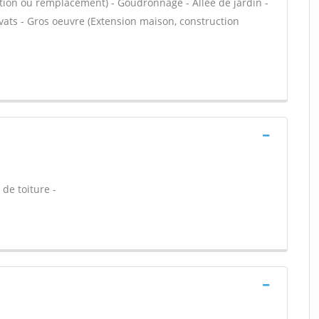
ation ou remplacement) - Goudronnage - Allée de jardin -
vats - Gros oeuvre (Extension maison, construction
de toiture -