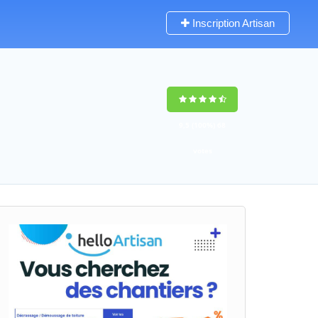
Inscription Artisan
9,5
(100%)
68
votes