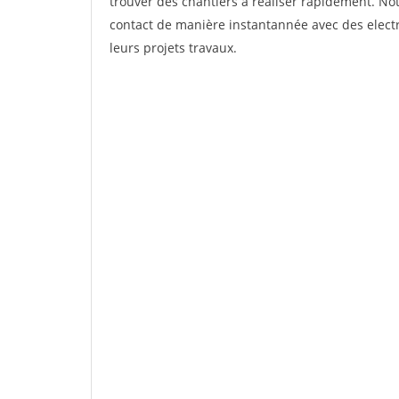
trouver des chantiers à réaliser rapidement. Not
contact de manière instantannée avec des electri
leurs projets travaux.