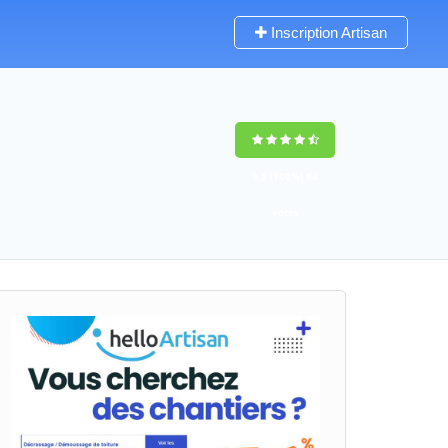
Inscription Artisan
9,5
(100%)
63
votes