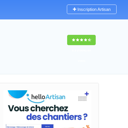
Inscription Artisan
9,5
(100%)
69
votes