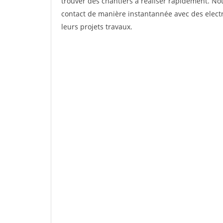
trouver des chantiers à réaliser rapidement. Not
contact de manière instantannée avec des electri
leurs projets travaux.