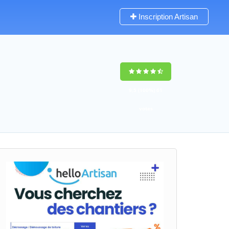
Inscription Artisan
9,5
(100%)
61
votes