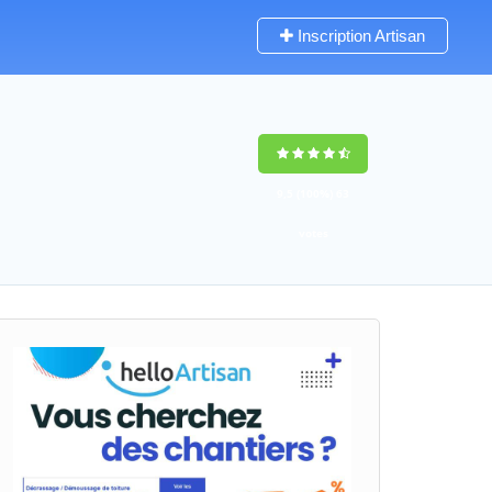
Inscription Artisan
9,5
(100%)
63
votes