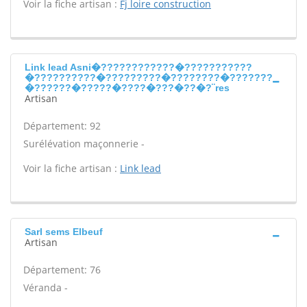
Voir la fiche artisan :
Fj loire construction
Link lead Asni�????????????�???????????
�??????????�?????????�????????�???????
�??????�?????�????�???�??�?¨res
Artisan
Département: 92
Surélévation maçonnerie -
Voir la fiche artisan :
Link lead
Sarl sems Elbeuf
Artisan
Département: 76
Véranda -