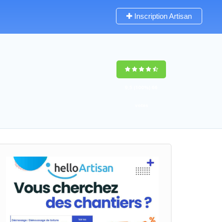
Inscription Artisan
9,5
(100%)
66
votes