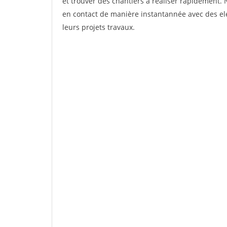
et trouver des chantiers à réaliser rapidement. 
en contact de manière instantannée avec des ele
leurs projets travaux.