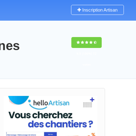
Inscription Artisan
pnes
9,5
(100%)
72
votes