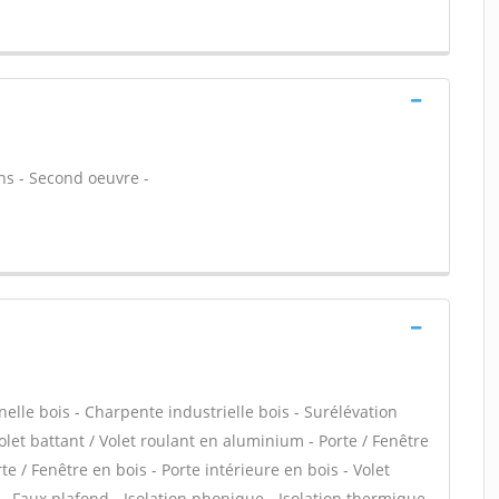
ons - Second oeuvre -
le bois - Charpente industrielle bois - Surélévation
olet battant / Volet roulant en aluminium - Porte / Fenêtre
te / Fenêtre en bois - Porte intérieure en bois - Volet
e - Faux plafond - Isolation phonique - Isolation thermique