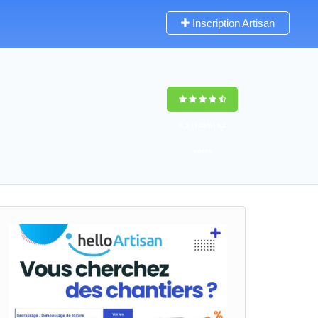
Inscription Artisan
9,5
(100%)
62
votes