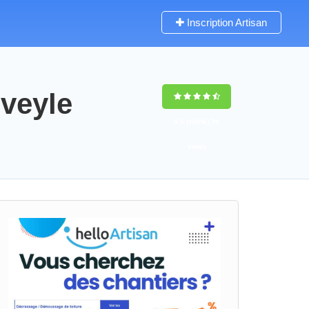
Inscription Artisan
-veyle
9,5
(100%)
76
votes