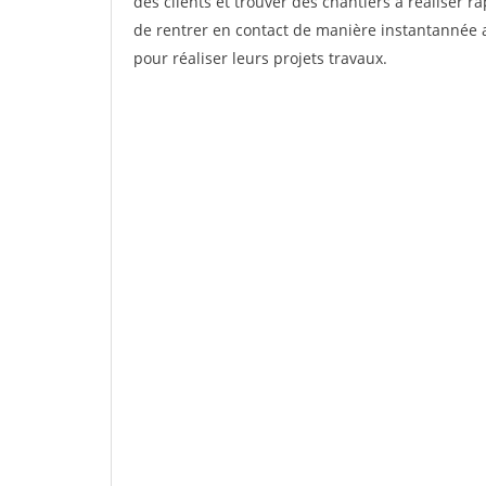
des clients et trouver des chantiers à réaliser 
de rentrer en contact de manière instantannée a
pour réaliser leurs projets travaux.