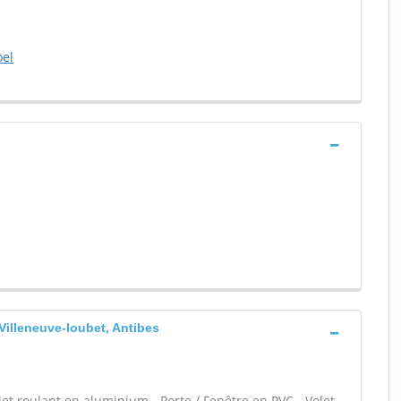
oel
 Villeneuve-loubet, Antibes
let roulant en aluminium - Porte / Fenêtre en PVC - Volet