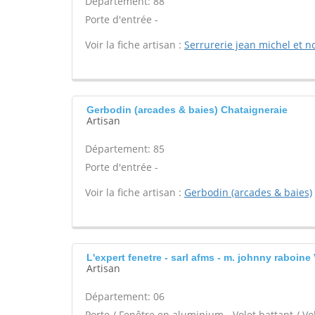
Département: 88
Porte d'entrée -
Voir la fiche artisan :
Serrurerie jean michel et n
Gerbodin (arcades & baies) Chataigneraie
Artisan
Département: 85
Porte d'entrée -
Voir la fiche artisan :
Gerbodin (arcades & baies)
L'expert fenetre - sarl afms - m. johnny raboine
Artisan
Département: 06
Porte / Fenêtre en aluminium - Volet battant / Vo