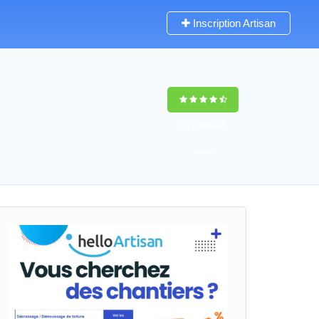
Inscription Artisan
9,5
(100%)
65
votes