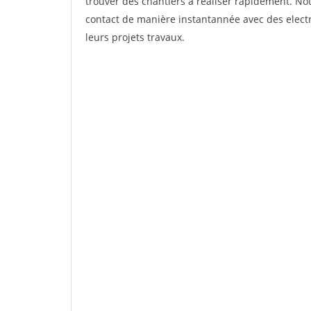
trouver des chantiers à réaliser rapidement. Not
contact de manière instantannée avec des electri
leurs projets travaux.