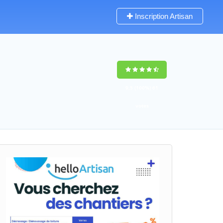
Inscription Artisan
9,5
(100%)
61
votes