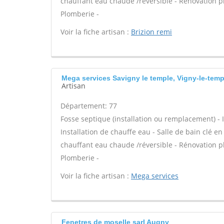
chauffant eau chaude /réversible - Rénovation pl
Plomberie -
Voir la fiche artisan :
Brizion remi
Mega services Savigny le temple, Vigny-le-temp
Artisan
Département: 77
Fosse septique (installation ou remplacement) - In
Installation de chauffe eau - Salle de bain clé e
chauffant eau chaude /réversible - Rénovation pl
Plomberie -
Voir la fiche artisan :
Mega services
Fenetres de moselle sarl Augny