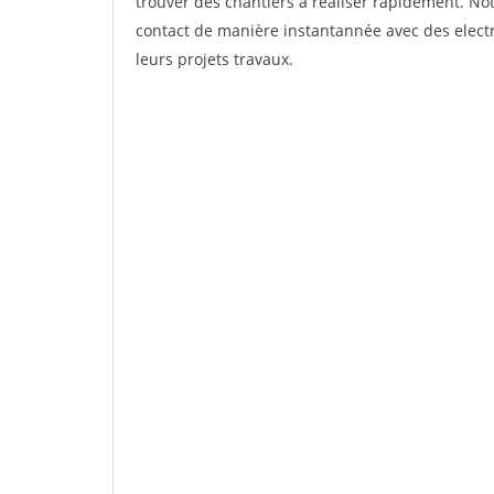
trouver des chantiers à réaliser rapidement. Not
contact de manière instantannée avec des electri
leurs projets travaux.