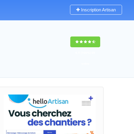
Inscription Artisan
9,5
(100%)
69
votes