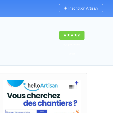
Inscription Artisan
9,5
(100%)
65
votes