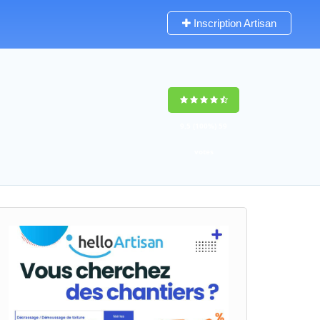
Inscription Artisan
9,5
(100%)
59
votes