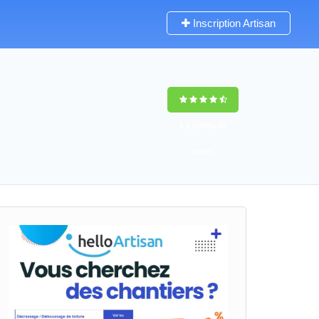
Inscription Artisan
9,5
(100%)
62
votes