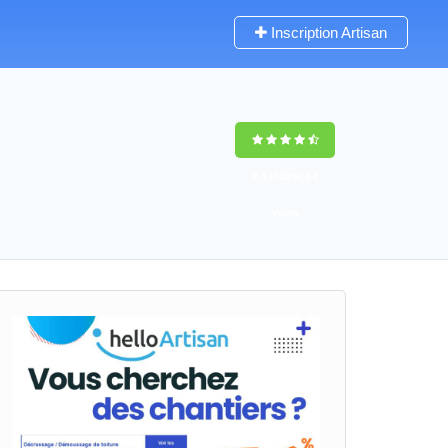
Inscription Artisan
9,5
(100%)
64
votes