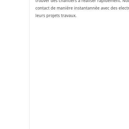
trouver des chantiers à réaliser rapidement. Not
contact de manière instantannée avec des electri
leurs projets travaux.