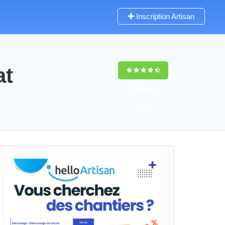
Inscription Artisan
at
9,5
(100%)
70
votes