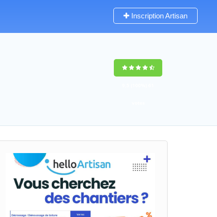
Inscription Artisan
9,5
(100%)
61
votes